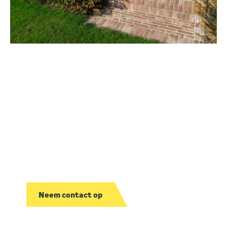
Interesse in een
samenwerking?
We bekijken graag wat we voor jou kunnen
betekenen.
Neem contact op