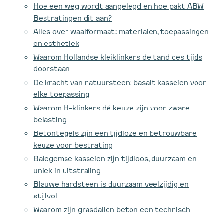
Hoe een weg wordt aangelegd en hoe pakt ABW
Bestratingen dit aan?
Alles over waalformaat: materialen, toepassingen
en esthetiek
Waarom Hollandse kleiklinkers de tand des tijds
doorstaan
De kracht van natuursteen: basalt kasseien voor
elke toepassing
Waarom H-klinkers dé keuze zijn voor zware
belasting
Betontegels zijn een tijdloze en betrouwbare
keuze voor bestrating
Balegemse kasseien zijn tijdloos, duurzaam en
uniek in uitstraling
Blauwe hardsteen is duurzaam veelzijdig en
stijlvol
Waarom zijn grasdallen beton een technisch