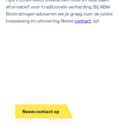
alternatief voor traditionele verharding. Bij ABW
Bestratingen adviseren we je graag over de juiste
toepassing en uitvoering. Neem
contact
op!
Interesse in een
samenwerking?
We bekijken graag wat we voor jou kunnen
betekenen.
Neem contact op