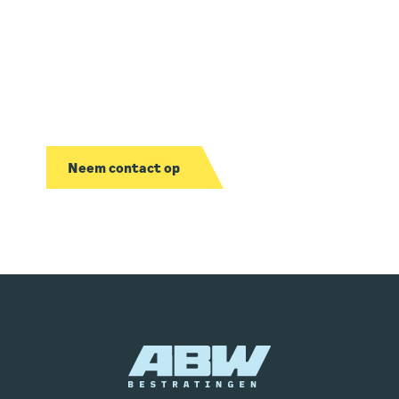
Interesse in een
samenwerking?
We bekijken graag wat we voor jou kunnen
betekenen.
Neem contact op