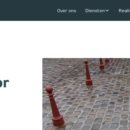
Over ons
Diensten
Reali
or