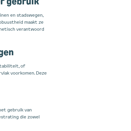
r gebruik
einen en stadswegen,
 robuustheid maakt ze
esthetisch verantwoord
gen
biliteit, of
ervlak voorkomen. Deze
het gebruik van
strating die zowel