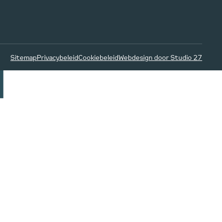
Sitemap
Privacybeleid
Cookiebeleid
Webdesign door Studio 27