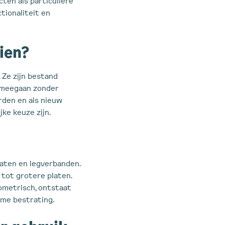
ten als particuliere
tionaliteit en
ien?
 Ze zijn bestand
 meegaan zonder
rden en als nieuw
ke keuze zijn.
maten en legverbanden.
 tot grotere platen.
eometrisch, ontstaat
rme bestrating.