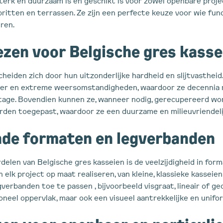
terk en duurzaam is en geschikt is voor zowel openbare projec
pritten en terrassen. Ze zijn een perfecte keuze voor wie func
ren.
zen voor Belgische gres kasse
heiden zich door hun uitzonderlijke hardheid en slijtvastheid.
eer en extreme weersomstandigheden, waardoor ze decennia
tage. Bovendien kunnen ze, wanneer nodig, gerecupereerd wo
den toegepast, waardoor ze een duurzame en milieuvriendelij
nde formaten en legverbanden
delen van Belgische gres kasseien is de veelzijdigheid in for
elk project op maat realiseren, van kleine, klassieke kasseien
gverbanden toe te passen , bijvoorbeeld visgraat, lineair of g
ioneel oppervlak, maar ook een visueel aantrekkelijke en unifo