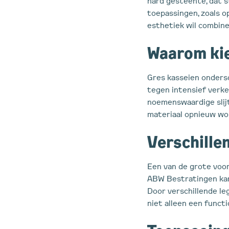
hard gesteente, dat s
toepassingen, zoals o
esthetiek wil combine
Waarom kie
Gres kasseien ondersc
tegen intensief verk
noemenswaardige slij
materiaal opnieuw wor
Verschille
Een van de grote voor
ABW Bestratingen kan 
Door verschillende le
niet alleen een funct