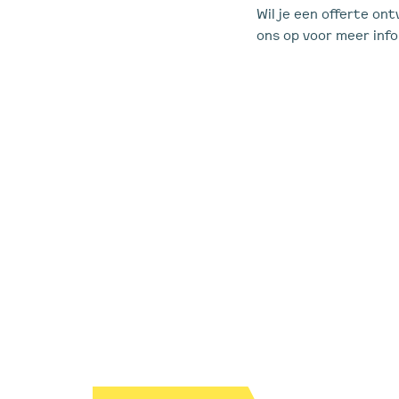
Wil je een offerte on
ons op voor meer infor
Interesse in e
We bekijken graag wat we voor jou ku