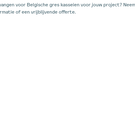
tvangen voor Belgische gres kasseien voor jouw project? Ne
matie of een vrijblijvende offerte.
en samenwerking?
nnen betekenen.