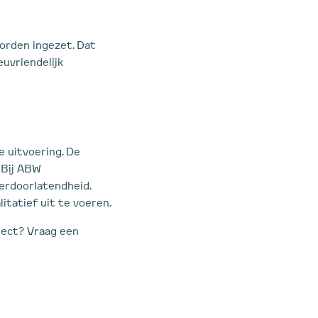
worden ingezet. Dat
euvriendelijk
e uitvoering. De
. Bij ABW
erdoorlatendheid.
itatief uit te voeren.
ject? Vraag een