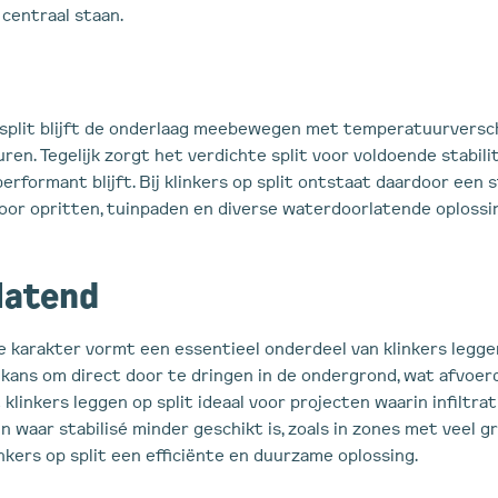
 centraal staan.
split blijft de onderlaag meebewegen met temperatuurverschi
uren. Tegelijk zorgt het verdichte split voor voldoende stabili
erformant blijft. Bij klinkers op split ontstaat daardoor een 
 voor opritten, tuinpaden en diverse waterdoorlatende oplossi
latend
karakter vormt een essentieel onderdeel van klinkers leggen
kans om direct door te dringen in de ondergrond, wat afvoerd
klinkers leggen op split ideaal voor projecten waarin infiltrat
n waar stabilisé minder geschikt is, zoals in zones met veel g
nkers op split een efficiënte en duurzame oplossing.