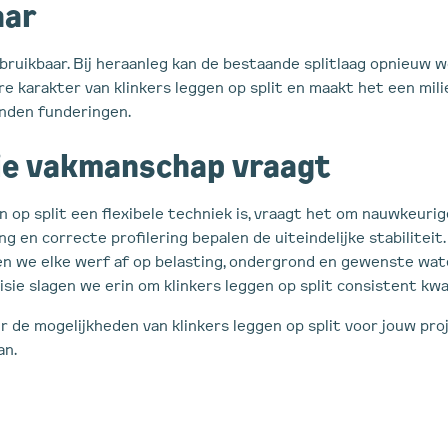
aar
rbruikbaar. Bij heraanleg kan de bestaande splitlaag opnieuw 
re karakter van klinkers leggen op split en maakt het een mili
onden funderingen.
ie vakmanschap vraagt
 op split een flexibele techniek is, vraagt het om nauwkeurig
g en correcte profilering bepalen de uiteindelijke stabiliteit
 we elke werf af op belasting, ondergrond en gewenste wat
sie slagen we erin om klinkers leggen op split consistent kwal
r de mogelijkheden van klinkers leggen op split voor jouw pro
an.