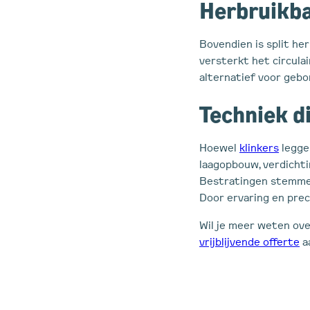
Herbruikb
Bovendien is split he
versterkt het circulai
alternatief voor geb
Techniek d
Hoewel
klinkers
leggen
laagopbouw, verdichtin
Bestratingen stemmen
Door ervaring en preci
Wil je meer weten ove
vrijblijvende offerte
a