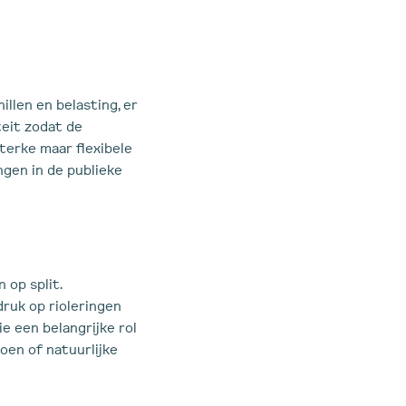
llen en belasting, er
teit zodat de
sterke maar flexibele
ngen in de publieke
 op split.
ruk op rioleringen
ie een belangrijke rol
roen of natuurlijke