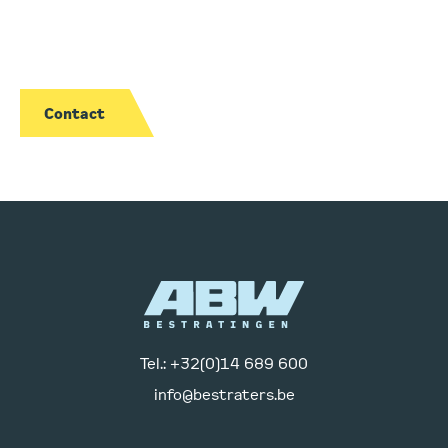
Neem contact met ons op voor meer informatie over
onze diensten of om een project te bespreken.
Contact
Tel.: +32(0)14 689 600
info@bestraters.be